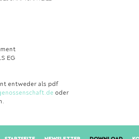
tment
LS EG
nt entweder als pdf
genossenschaft.de
oder
n.
STARTSEITE
NEWSLETTER
DOWNLOAD
K